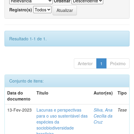
Ordenar
Registro(s)
Resultado 1-1 de 1.
Anterior
1
Próximo
Conjunto de itens:
Data do
Título
Autor(es)
Tipo
documento
13-Fev-2023
Lacunas e perspectivas
Silva, Ana
Tese
para o uso sustentável das
Cecília da
espécies da
Cruz
sociobiodiversidade
brasileira