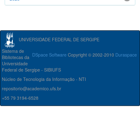
UNIVERSIDADE FEDERAL DE SERGIPE
Sistema de
DSpace Software
Copyright © 2002-2010
Duraspace
Bibliotecas da
Universidade
Federal de Sergipe - SIBIUFS
Núcleo de Tecnologia da Informação - NTI
repositorio@academico.ufs.br
+55 79 3194-6528