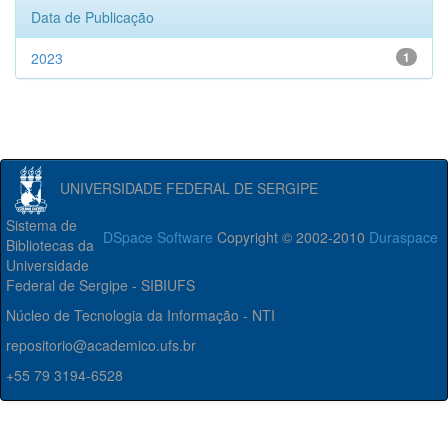
Data de Publicação
2023
1
UNIVERSIDADE FEDERAL DE SERGIPE
Sistema de
DSpace Software
Copyright © 2002-2010
Duraspace
Bibliotecas da
Universidade
Federal de Sergipe - SIBIUFS
Núcleo de Tecnologia da Informação - NTI
repositorio@academico.ufs.br
+55 79 3194-6528