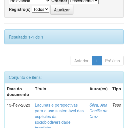
Ordenar
Registro(s)
Resultado 1-1 de 1.
Anterior
1
Próximo
Conjunto de itens:
Data do
Título
Autor(es)
Tipo
documento
13-Fev-2023
Lacunas e perspectivas
Silva, Ana
Tese
para o uso sustentável das
Cecília da
espécies da
Cruz
sociobiodiversidade
brasileira