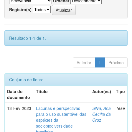
Ordenar
Registro(s)
Resultado 1-1 de 1.
Anterior
1
Próximo
Conjunto de itens:
Data do
Título
Autor(es)
Tipo
documento
13-Fev-2023
Lacunas e perspectivas
Silva, Ana
Tese
para o uso sustentável das
Cecília da
espécies da
Cruz
sociobiodiversidade
brasileira