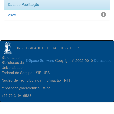
Data de Publicação
2023
1
UNIVERSIDADE FEDERAL DE SERGIPE
Sistema de
DSpace Software
Copyright © 2002-2010
Duraspace
Bibliotecas da
Universidade
Federal de Sergipe - SIBIUFS
Núcleo de Tecnologia da Informação - NTI
repositorio@academico.ufs.br
+55 79 3194-6528