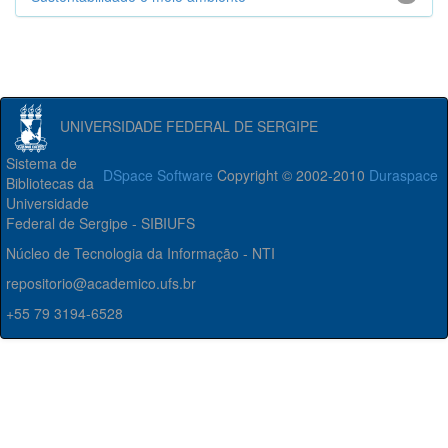
UNIVERSIDADE FEDERAL DE SERGIPE
Sistema de
DSpace Software
Copyright © 2002-2010
Duraspace
Bibliotecas da
Universidade
Federal de Sergipe - SIBIUFS
Núcleo de Tecnologia da Informação - NTI
repositorio@academico.ufs.br
+55 79 3194-6528