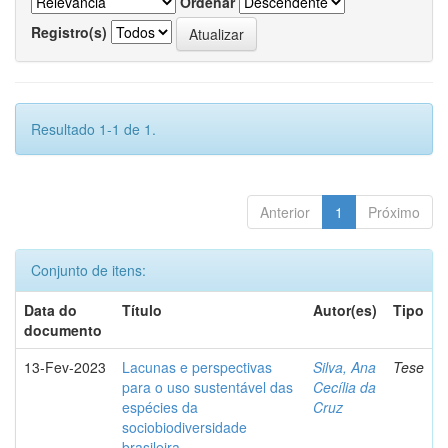
Ordenar
Registro(s)
Resultado 1-1 de 1.
Anterior
1
Próximo
Conjunto de itens:
Data do
Título
Autor(es)
Tipo
documento
13-Fev-2023
Lacunas e perspectivas
Silva, Ana
Tese
para o uso sustentável das
Cecília da
espécies da
Cruz
sociobiodiversidade
brasileira