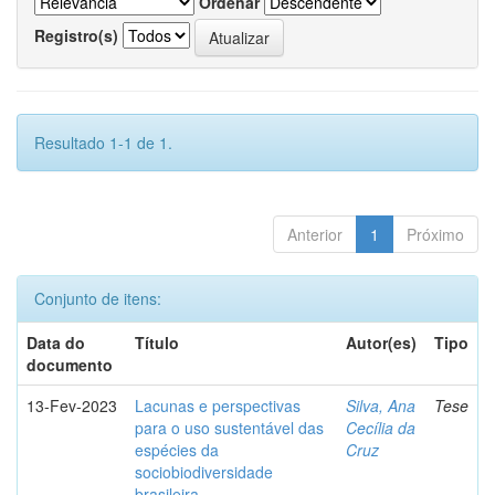
Ordenar
Registro(s)
Resultado 1-1 de 1.
Anterior
1
Próximo
Conjunto de itens:
Data do
Título
Autor(es)
Tipo
documento
13-Fev-2023
Lacunas e perspectivas
Silva, Ana
Tese
para o uso sustentável das
Cecília da
espécies da
Cruz
sociobiodiversidade
brasileira