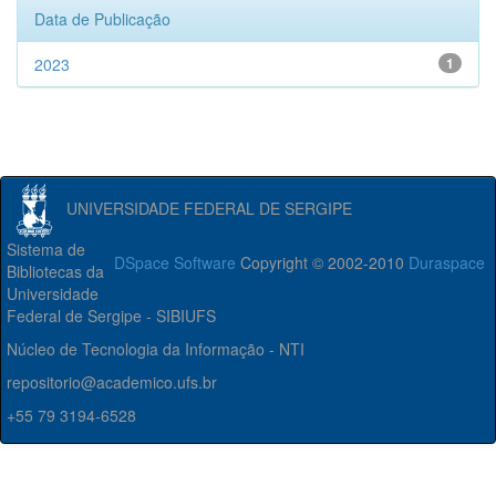
Data de Publicação
2023
1
UNIVERSIDADE FEDERAL DE SERGIPE
Sistema de
DSpace Software
Copyright © 2002-2010
Duraspace
Bibliotecas da
Universidade
Federal de Sergipe - SIBIUFS
Núcleo de Tecnologia da Informação - NTI
repositorio@academico.ufs.br
+55 79 3194-6528