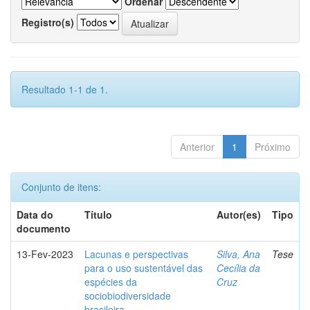
Ordenar
Registro(s)
Resultado 1-1 de 1.
Anterior
1
Próximo
Conjunto de itens:
Data do
Título
Autor(es)
Tipo
documento
13-Fev-2023
Lacunas e perspectivas
Silva, Ana
Tese
para o uso sustentável das
Cecília da
espécies da
Cruz
sociobiodiversidade
brasileira