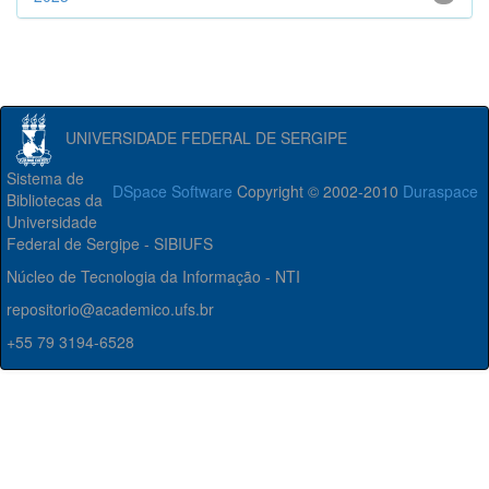
UNIVERSIDADE FEDERAL DE SERGIPE
Sistema de
DSpace Software
Copyright © 2002-2010
Duraspace
Bibliotecas da
Universidade
Federal de Sergipe - SIBIUFS
Núcleo de Tecnologia da Informação - NTI
repositorio@academico.ufs.br
+55 79 3194-6528