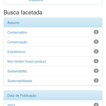
Busca facetada
Assunto
Conservation
1
Conservação
1
Extrativismo
1
Non-timber forest product
1
Sustainability
1
Sustentabilidade
1
Data de Publicação
2023
1