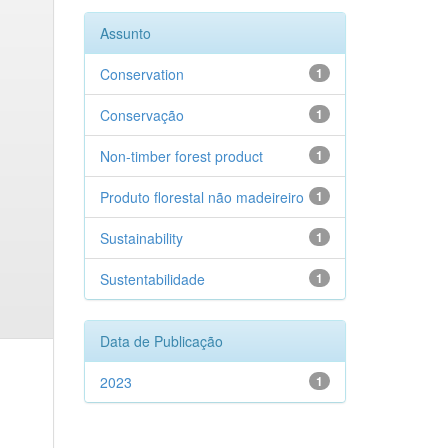
Assunto
Conservation
1
Conservação
1
Non-timber forest product
1
Produto florestal não madeireiro
1
Sustainability
1
Sustentabilidade
1
Data de Publicação
2023
1