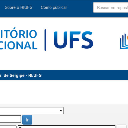
Sobre o RIUFS
Como publicar
al de Sergipe - RI/UFS