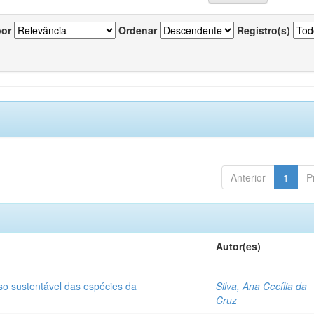
por
Ordenar
Registro(s)
Anterior
1
P
Autor(es)
so sustentável das espécies da
Silva, Ana Cecília da
Cruz