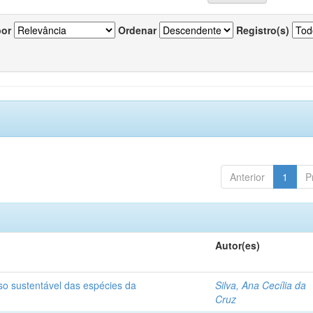
por
Ordenar
Registro(s)
Anterior
1
P
Autor(es)
so sustentável das espécies da
Silva, Ana Cecília da
Cruz