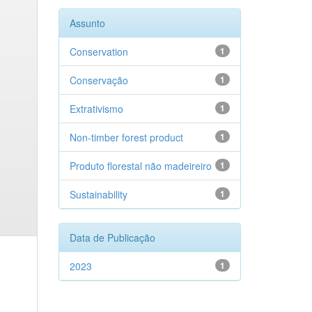
Assunto
Conservation
1
Conservação
1
Extrativismo
1
Non-timber forest product
1
Produto florestal não madeireiro
1
Sustainability
1
Data de Publicação
2023
1