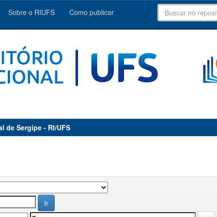
Sobre o RIUFS
Como publicar
al de Sergipe - RI/UFS