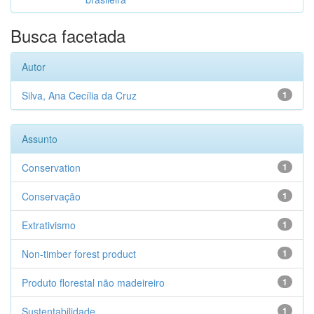
Busca facetada
Autor
Silva, Ana Cecília da Cruz
1
Assunto
Conservation
1
Conservação
1
Extrativismo
1
Non-timber forest product
1
Produto florestal não madeireiro
1
Sustentabilidade
1