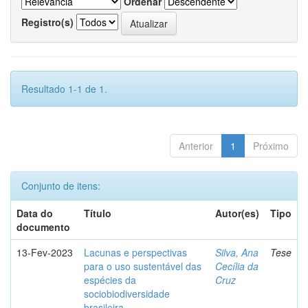
Ordenar
Registro(s)
Resultado 1-1 de 1.
Anterior
1
Próximo
Conjunto de itens:
Data do
Título
Autor(es)
Tipo
documento
13-Fev-2023
Lacunas e perspectivas
Silva, Ana
Tese
para o uso sustentável das
Cecília da
espécies da
Cruz
sociobiodiversidade
brasileira