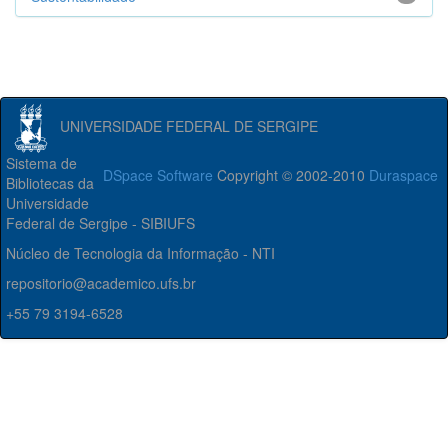
UNIVERSIDADE FEDERAL DE SERGIPE
Sistema de
DSpace Software
Copyright © 2002-2010
Duraspace
Bibliotecas da
Universidade
Federal de Sergipe - SIBIUFS
Núcleo de Tecnologia da Informação - NTI
repositorio@academico.ufs.br
+55 79 3194-6528