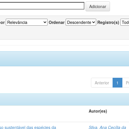
por
Ordenar
Registro(s)
Anterior
1
P
Autor(es)
so sustentável das espécies da
Silva, Ana Cecília da