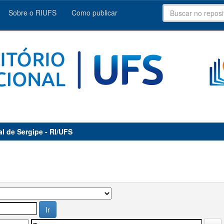
Sobre o RIUFS
Como publicar
al de Sergipe - RI/UFS