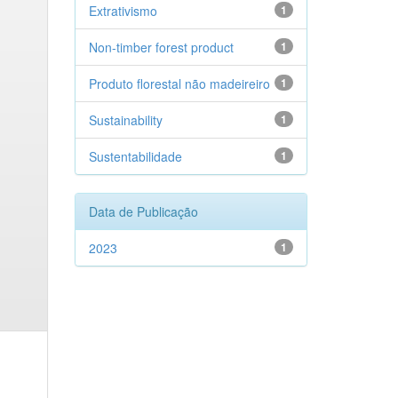
Extrativismo
1
Non-timber forest product
1
Produto florestal não madeireiro
1
Sustainability
1
Sustentabilidade
1
Data de Publicação
2023
1