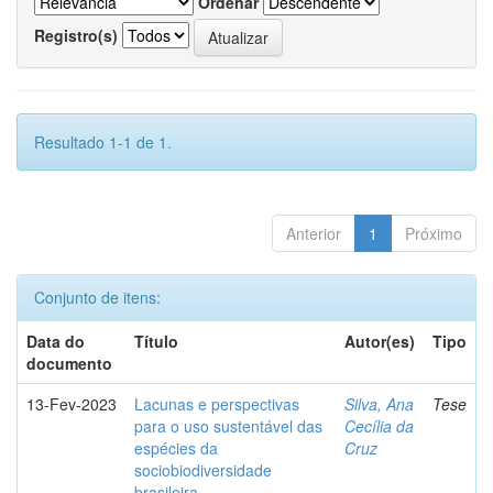
Ordenar
Registro(s)
Resultado 1-1 de 1.
Anterior
1
Próximo
Conjunto de itens:
Data do
Título
Autor(es)
Tipo
documento
13-Fev-2023
Lacunas e perspectivas
Silva, Ana
Tese
para o uso sustentável das
Cecília da
espécies da
Cruz
sociobiodiversidade
brasileira