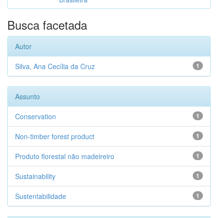
Busca facetada
Autor
Silva, Ana Cecília da Cruz
1
Assunto
Conservation
1
Non-timber forest product
1
Produto florestal não madeireiro
1
Sustainability
1
Sustentabilidade
1