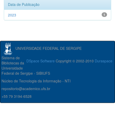
Data de Publicação
2023
1
UNIVERSIDADE FEDERAL DE SERGIPE
Sistema de
DSpace Software
Copyright © 2002-2010
Duraspace
Bibliotecas da
Universidade
Federal de Sergipe - SIBIUFS
Núcleo de Tecnologia da Informação - NTI
repositorio@academico.ufs.br
+55 79 3194-6528