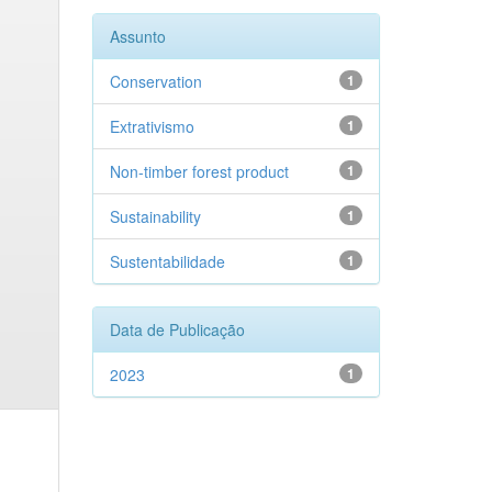
Assunto
Conservation
1
Extrativismo
1
Non-timber forest product
1
Sustainability
1
Sustentabilidade
1
Data de Publicação
2023
1