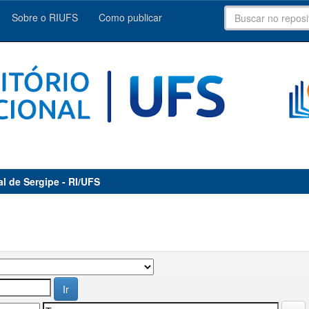
Sobre o RIUFS
Como publicar
al de Sergipe - RI/UFS