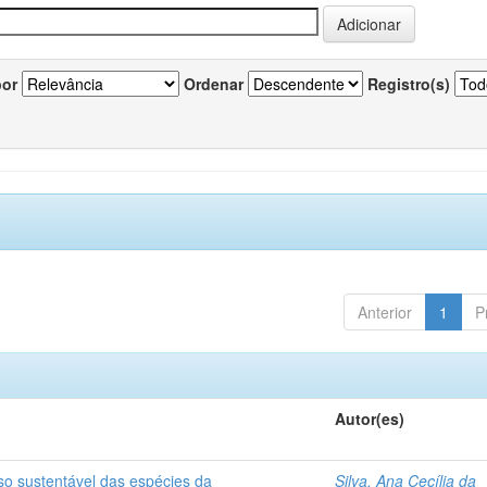
por
Ordenar
Registro(s)
Anterior
1
P
Autor(es)
so sustentável das espécies da
Silva, Ana Cecília da