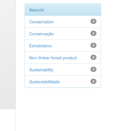
Assunto
Conservation
1
Conservação
1
Extrativismo
1
Non-timber forest product
1
Sustainability
1
Sustentabilidade
1