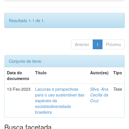
Resultado 1-1 de 1.
Anterior
1
Próximo
Conjunto de itens:
Data do
Título
Autor(es)
Tipo
documento
13-Fev-2023
Lacunas e perspectivas
Silva, Ana
Tese
para o uso sustentável das
Cecília da
espécies da
Cruz
sociobiodiversidade
brasileira
Busca facetada