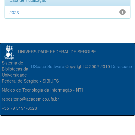
Data de Publicação
2023
1
UNIVERSIDADE FEDERAL DE SERGIPE
Sistema de
DSpace Software
Copyright © 2002-2010
Duraspace
Bibliotecas da
Universidade
Federal de Sergipe - SIBIUFS
Núcleo de Tecnologia da Informação - NTI
repositorio@academico.ufs.br
+55 79 3194-6528