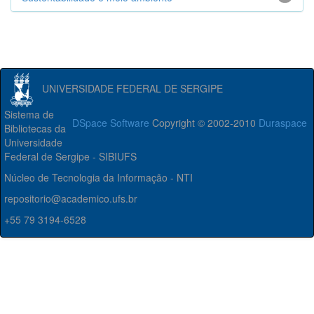
UNIVERSIDADE FEDERAL DE SERGIPE
Sistema de
DSpace Software
Copyright © 2002-2010
Duraspace
Bibliotecas da
Universidade
Federal de Sergipe - SIBIUFS
Núcleo de Tecnologia da Informação - NTI
repositorio@academico.ufs.br
+55 79 3194-6528