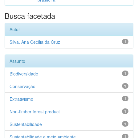
Busca facetada
Autor
Silva, Ana Cecília da Cruz
1
Assunto
Biodiversidade
1
Conservação
1
Extrativismo
1
Non-timber forest product
1
Sustentabilidade
1
Sustentabilidade e meio ambiente
1