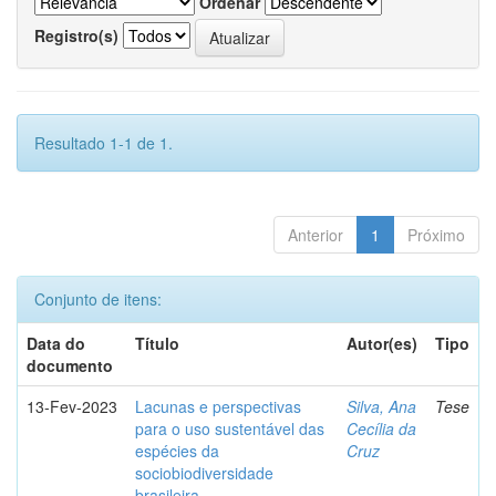
Ordenar
Registro(s)
Resultado 1-1 de 1.
Anterior
1
Próximo
Conjunto de itens:
Data do
Título
Autor(es)
Tipo
documento
13-Fev-2023
Lacunas e perspectivas
Silva, Ana
Tese
para o uso sustentável das
Cecília da
espécies da
Cruz
sociobiodiversidade
brasileira