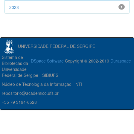
2023
1
UNIVERSIDADE FEDERAL DE SERGIPE
Sistema de
DSpace Software
Copyright © 2002-2010
Duraspace
Bibliotecas da
Universidade
Federal de Sergipe - SIBIUFS
Núcleo de Tecnologia da Informação - NTI
repositorio@academico.ufs.br
+55 79 3194-6528