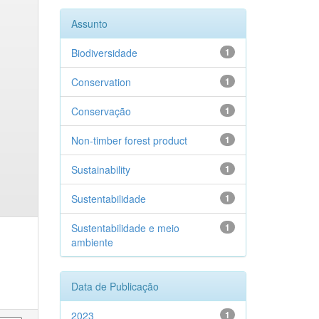
Assunto
Biodiversidade
1
Conservation
1
Conservação
1
Non-timber forest product
1
Sustainability
1
Sustentabilidade
1
Sustentabilidade e meio
1
ambiente
Data de Publicação
2023
1