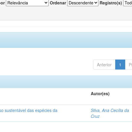
por
Ordenar
Registro(s)
Anterior
1
P
Autor(es)
so sustentável das espécies da
Silva, Ana Cecília da
Cruz