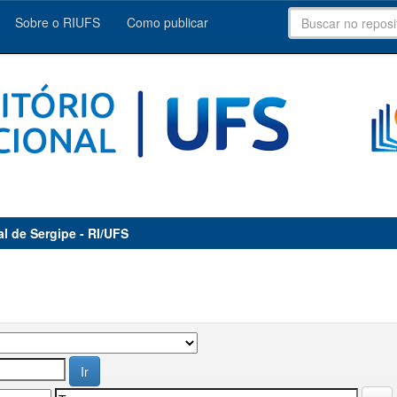
Sobre o RIUFS
Como publicar
al de Sergipe - RI/UFS