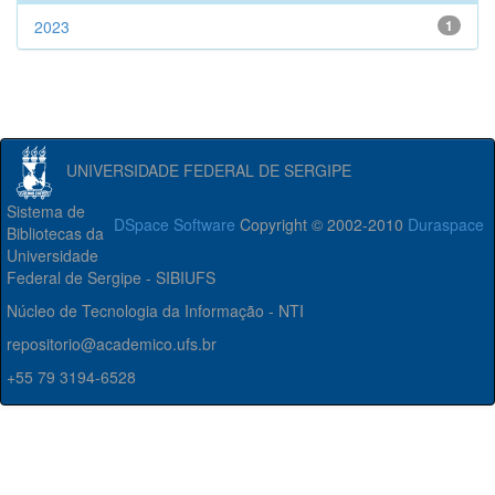
2023
1
UNIVERSIDADE FEDERAL DE SERGIPE
Sistema de
DSpace Software
Copyright © 2002-2010
Duraspace
Bibliotecas da
Universidade
Federal de Sergipe - SIBIUFS
Núcleo de Tecnologia da Informação - NTI
repositorio@academico.ufs.br
+55 79 3194-6528