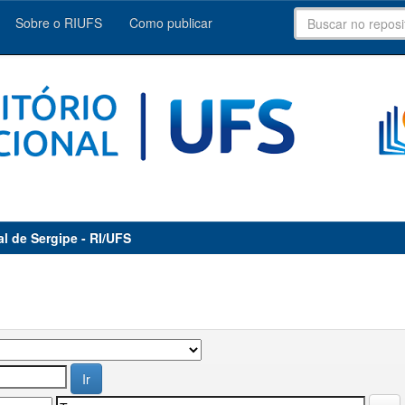
Sobre o RIUFS
Como publicar
al de Sergipe - RI/UFS