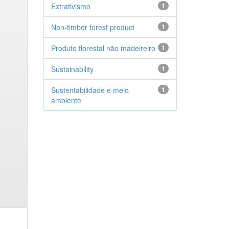
Extrativismo
1
Non-timber forest product
1
Produto florestal não madeireiro
1
Sustainability
1
Sustentabilidade e meio
1
ambiente