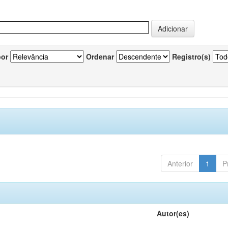
por
Ordenar
Registro(s)
Anterior
1
P
Autor(es)