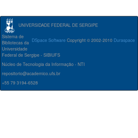
UNIVERSIDADE FEDERAL DE SERGIPE
Sistema de
DSpace Software
Copyright © 2002-2010
Duraspace
Bibliotecas da
Universidade
Federal de Sergipe - SIBIUFS
Núcleo de Tecnologia da Informação - NTI
repositorio@academico.ufs.br
+55 79 3194-6528