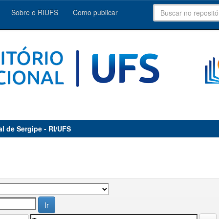
Sobre o RIUFS
Como publicar
al de Sergipe - RI/UFS