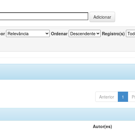
por
Ordenar
Registro(s)
Anterior
1
P
Autor(es)