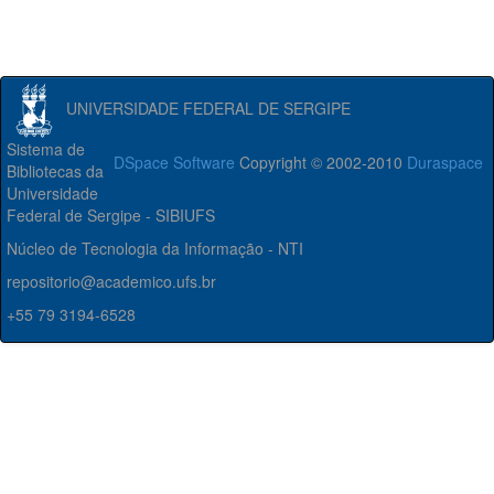
UNIVERSIDADE FEDERAL DE SERGIPE
Sistema de
DSpace Software
Copyright © 2002-2010
Duraspace
Bibliotecas da
Universidade
Federal de Sergipe - SIBIUFS
Núcleo de Tecnologia da Informação - NTI
repositorio@academico.ufs.br
+55 79 3194-6528