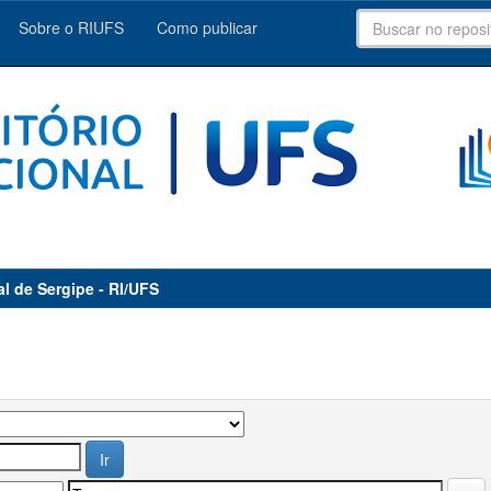
Sobre o RIUFS
Como publicar
al de Sergipe - RI/UFS