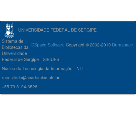
UNIVERSIDADE FEDERAL DE SERGIPE
Sistema de
DSpace Software
Copyright © 2002-2010
Duraspace
Bibliotecas da
Universidade
Federal de Sergipe - SIBIUFS
Núcleo de Tecnologia da Informação - NTI
repositorio@academico.ufs.br
+55 79 3194-6528