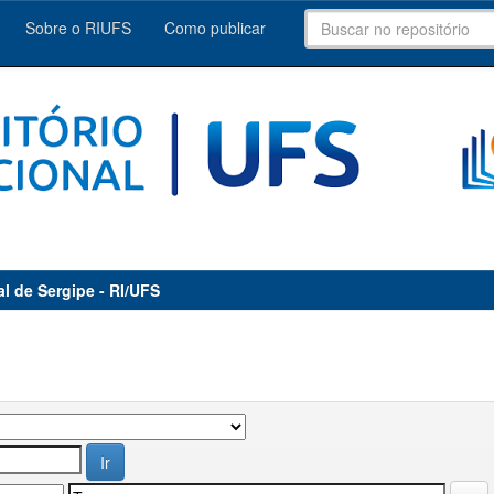
Sobre o RIUFS
Como publicar
al de Sergipe - RI/UFS