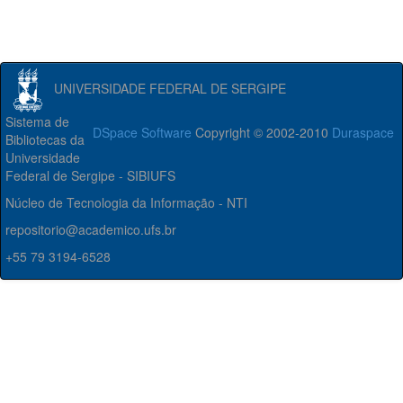
UNIVERSIDADE FEDERAL DE SERGIPE
Sistema de
DSpace Software
Copyright © 2002-2010
Duraspace
Bibliotecas da
Universidade
Federal de Sergipe - SIBIUFS
Núcleo de Tecnologia da Informação - NTI
repositorio@academico.ufs.br
+55 79 3194-6528