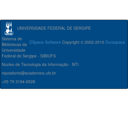
UNIVERSIDADE FEDERAL DE SERGIPE
Sistema de
DSpace Software
Copyright © 2002-2010
Duraspace
Bibliotecas da
Universidade
Federal de Sergipe - SIBIUFS
Núcleo de Tecnologia da Informação - NTI
repositorio@academico.ufs.br
+55 79 3194-6528