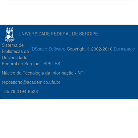
UNIVERSIDADE FEDERAL DE SERGIPE
Sistema de
DSpace Software
Copyright © 2002-2010
Duraspace
Bibliotecas da
Universidade
Federal de Sergipe - SIBIUFS
Núcleo de Tecnologia da Informação - NTI
repositorio@academico.ufs.br
+55 79 3194-6528