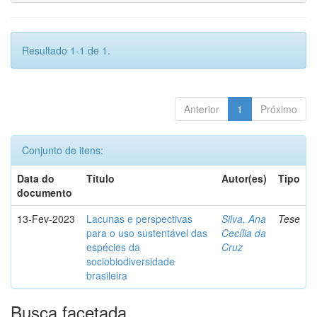
Resultado 1-1 de 1.
Anterior
1
Próximo
Conjunto de itens:
Data do
Título
Autor(es)
Tipo
documento
13-Fev-2023
Lacunas e perspectivas
Silva, Ana
Tese
para o uso sustentável das
Cecília da
espécies da
Cruz
sociobiodiversidade
brasileira
Busca facetada