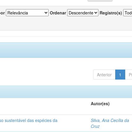
por
Ordenar
Registro(s)
Anterior
1
P
Autor(es)
so sustentável das espécies da
Silva, Ana Cecília da
Cruz