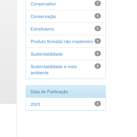
Conservation
1
Conservação
1
Extrativismo
1
Produto florestal não madeireiro
1
Sustentabilidade
1
Sustentabilidade e meio
1
ambiente
Data de Publicação
2023
1