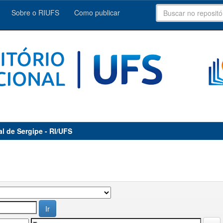
Sobre o RIUFS
Como publicar
al de Sergipe - RI/UFS