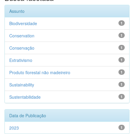
Assunto
Biodiversidade
1
Conservation
1
Conservação
1
Extrativismo
1
Produto florestal não madeireiro
1
Sustainability
1
Sustentabilidade
1
Data de Publicação
2023
1