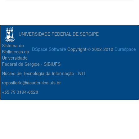
UNIVERSIDADE FEDERAL DE SERGIPE
Sistema de
DSpace Software
Copyright © 2002-2010
Duraspace
Bibliotecas da
Universidade
Federal de Sergipe - SIBIUFS
Núcleo de Tecnologia da Informação - NTI
repositorio@academico.ufs.br
+55 79 3194-6528