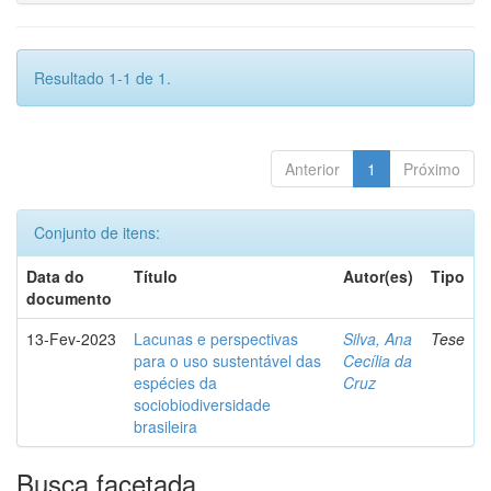
Resultado 1-1 de 1.
Anterior
1
Próximo
Conjunto de itens:
Data do
Título
Autor(es)
Tipo
documento
13-Fev-2023
Lacunas e perspectivas
Silva, Ana
Tese
para o uso sustentável das
Cecília da
espécies da
Cruz
sociobiodiversidade
brasileira
Busca facetada