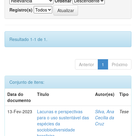
Ordenar
Registro(s)
Resultado 1-1 de 1.
Anterior
1
Próximo
Conjunto de itens:
Data do
Título
Autor(es)
Tipo
documento
13-Fev-2023
Lacunas e perspectivas
Silva, Ana
Tese
para o uso sustentável das
Cecília da
espécies da
Cruz
sociobiodiversidade
brasileira