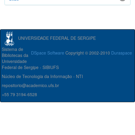
UNIVERSIDADE FEDERAL DE SERGIPE
Sistema de
DSpace Software
Copyright © 2002-2010
Duraspace
Bibliotecas da
Universidade
Federal de Sergipe - SIBIUFS
Núcleo de Tecnologia da Informação - NTI
repositorio@academico.ufs.br
+55 79 3194-6528