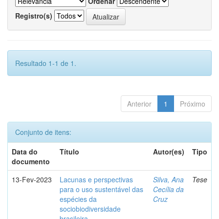
Ordenar
Registro(s)
Resultado 1-1 de 1.
Anterior
1
Próximo
Conjunto de itens:
Data do
Título
Autor(es)
Tipo
documento
13-Fev-2023
Lacunas e perspectivas
Silva, Ana
Tese
para o uso sustentável das
Cecília da
espécies da
Cruz
sociobiodiversidade
brasileira