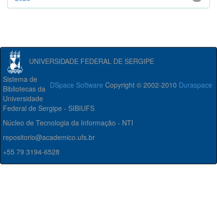
UNIVERSIDADE FEDERAL DE SERGIPE
Sistema de
DSpace Software
Copyright © 2002-2010
Duraspace
Bibliotecas da
Universidade
Federal de Sergipe - SIBIUFS
Núcleo de Tecnologia da Informação - NTI
repositorio@academico.ufs.br
+55 79 3194-6528