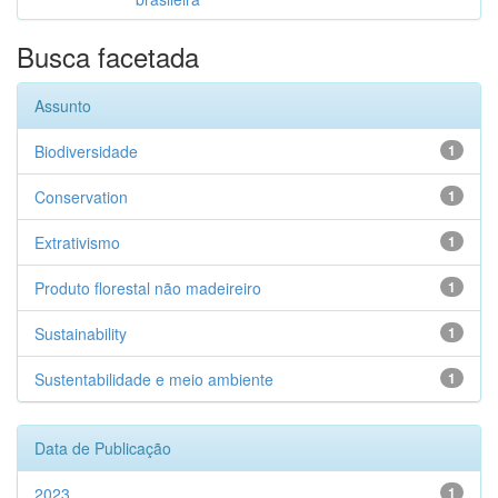
Busca facetada
Assunto
Biodiversidade
1
Conservation
1
Extrativismo
1
Produto florestal não madeireiro
1
Sustainability
1
Sustentabilidade e meio ambiente
1
Data de Publicação
2023
1