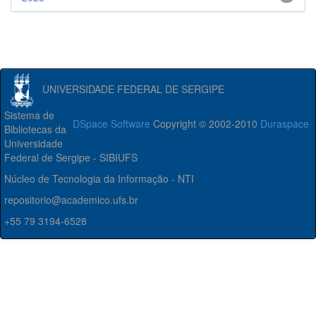
UNIVERSIDADE FEDERAL DE SERGIPE
Sistema de
DSpace Software
Copyright © 2002-2010
Duraspace
Bibliotecas da
Universidade
Federal de Sergipe - SIBIUFS
Núcleo de Tecnologia da Informação - NTI
repositorio@academico.ufs.br
+55 79 3194-6528