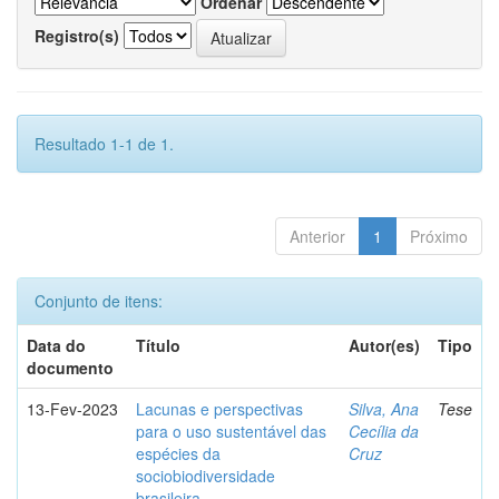
Ordenar
Registro(s)
Resultado 1-1 de 1.
Anterior
1
Próximo
Conjunto de itens:
Data do
Título
Autor(es)
Tipo
documento
13-Fev-2023
Lacunas e perspectivas
Silva, Ana
Tese
para o uso sustentável das
Cecília da
espécies da
Cruz
sociobiodiversidade
brasileira