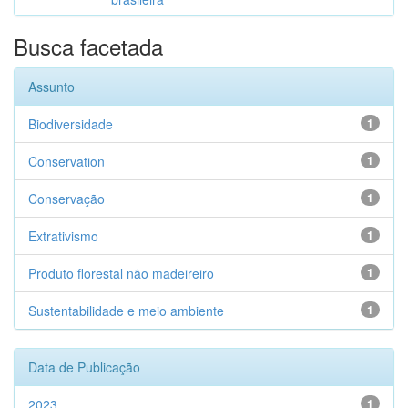
Busca facetada
Assunto
Biodiversidade
1
Conservation
1
Conservação
1
Extrativismo
1
Produto florestal não madeireiro
1
Sustentabilidade e meio ambiente
1
Data de Publicação
2023
1