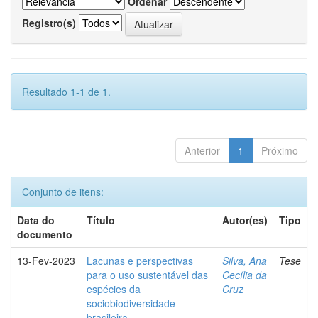
Ordenar
Registro(s)
Resultado 1-1 de 1.
Anterior
1
Próximo
Conjunto de itens:
Data do
Título
Autor(es)
Tipo
documento
13-Fev-2023
Lacunas e perspectivas
Silva, Ana
Tese
para o uso sustentável das
Cecília da
espécies da
Cruz
sociobiodiversidade
brasileira