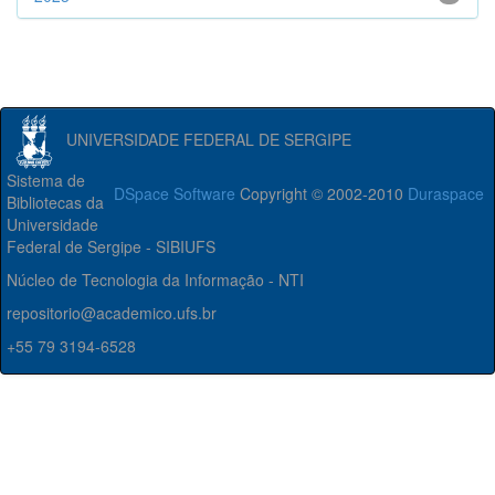
UNIVERSIDADE FEDERAL DE SERGIPE
Sistema de
DSpace Software
Copyright © 2002-2010
Duraspace
Bibliotecas da
Universidade
Federal de Sergipe - SIBIUFS
Núcleo de Tecnologia da Informação - NTI
repositorio@academico.ufs.br
+55 79 3194-6528