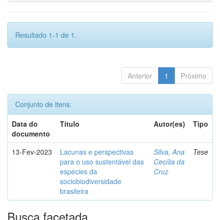
Resultado 1-1 de 1.
Anterior
1
Próximo
Conjunto de itens:
Data do
Título
Autor(es)
Tipo
documento
13-Fev-2023
Lacunas e perspectivas
Silva, Ana
Tese
para o uso sustentável das
Cecília da
espécies da
Cruz
sociobiodiversidade
brasileira
Busca facetada