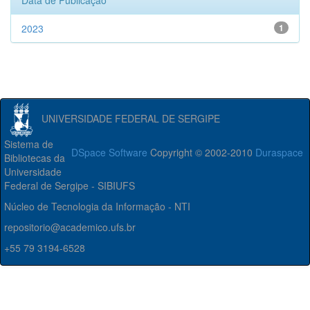
Data de Publicação
2023
1
UNIVERSIDADE FEDERAL DE SERGIPE
Sistema de
DSpace Software
Copyright © 2002-2010
Duraspace
Bibliotecas da
Universidade
Federal de Sergipe - SIBIUFS
Núcleo de Tecnologia da Informação - NTI
repositorio@academico.ufs.br
+55 79 3194-6528