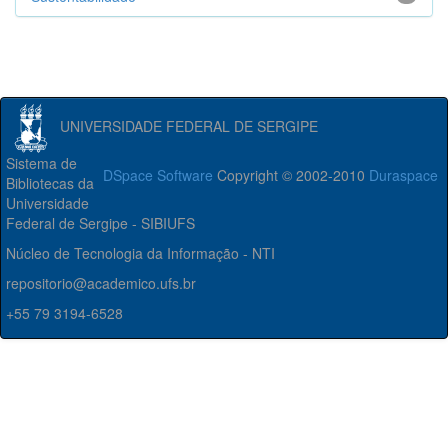
UNIVERSIDADE FEDERAL DE SERGIPE
Sistema de
DSpace Software
Copyright © 2002-2010
Duraspace
Bibliotecas da
Universidade
Federal de Sergipe - SIBIUFS
Núcleo de Tecnologia da Informação - NTI
repositorio@academico.ufs.br
+55 79 3194-6528