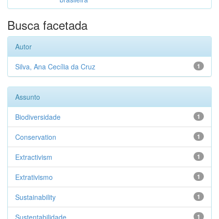
Busca facetada
Autor
Silva, Ana Cecília da Cruz
1
Assunto
Biodiversidade
1
Conservation
1
Extractivism
1
Extrativismo
1
Sustainability
1
Sustentabilidade
1