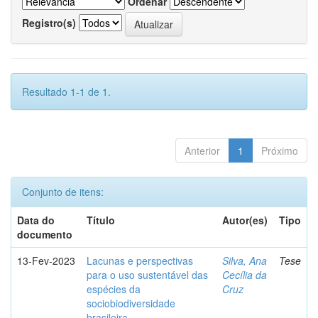
Ordenar
Registro(s)
Resultado 1-1 de 1.
Anterior
1
Próximo
Conjunto de itens:
Data do
Título
Autor(es)
Tipo
documento
13-Fev-2023
Lacunas e perspectivas
Silva, Ana
Tese
para o uso sustentável das
Cecília da
espécies da
Cruz
sociobiodiversidade
brasileira