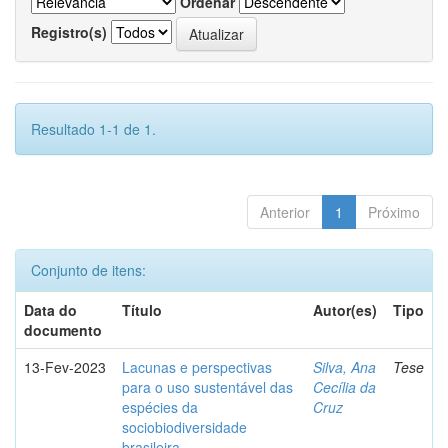
Ordenar
Registro(s)
Resultado 1-1 de 1.
Anterior
1
Próximo
Conjunto de itens:
Data do
Título
Autor(es)
Tipo
documento
13-Fev-2023
Lacunas e perspectivas
Silva, Ana
Tese
para o uso sustentável das
Cecília da
espécies da
Cruz
sociobiodiversidade
brasileira