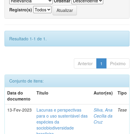
Ordenar
Registro(s)
Resultado 1-1 de 1.
Anterior
1
Próximo
Conjunto de itens:
Data do
Título
Autor(es)
Tipo
documento
13-Fev-2023
Lacunas e perspectivas
Silva, Ana
Tese
para o uso sustentável das
Cecília da
espécies da
Cruz
sociobiodiversidade
brasileira