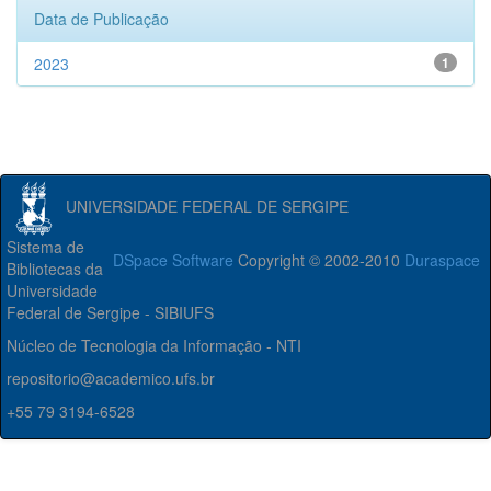
Data de Publicação
2023
1
UNIVERSIDADE FEDERAL DE SERGIPE
Sistema de
DSpace Software
Copyright © 2002-2010
Duraspace
Bibliotecas da
Universidade
Federal de Sergipe - SIBIUFS
Núcleo de Tecnologia da Informação - NTI
repositorio@academico.ufs.br
+55 79 3194-6528