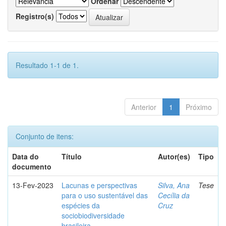
Ordenar
Registro(s)
Resultado 1-1 de 1.
Anterior
1
Próximo
Conjunto de itens:
Data do
Título
Autor(es)
Tipo
documento
13-Fev-2023
Lacunas e perspectivas
Silva, Ana
Tese
para o uso sustentável das
Cecília da
espécies da
Cruz
sociobiodiversidade
brasileira