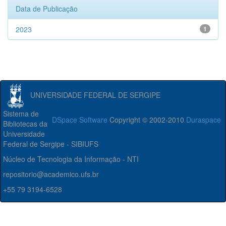
Data de Publicação
2023
1
UNIVERSIDADE FEDERAL DE SERGIPE
Sistema de
DSpace Software
Copyright © 2002-2010
Duraspace
Bibliotecas da
Universidade
Federal de Sergipe - SIBIUFS
Núcleo de Tecnologia da Informação - NTI
repositorio@academico.ufs.br
+55 79 3194-6528