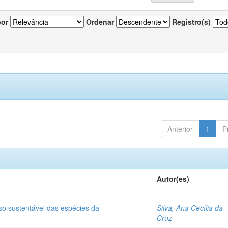
por
Ordenar
Registro(s)
Anterior
1
P
Autor(es)
so sustentável das espécies da
Silva, Ana Cecília da
Cruz