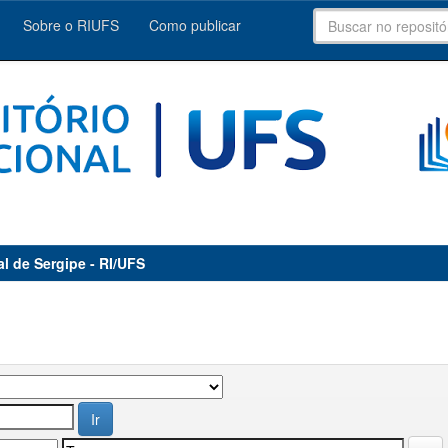
Sobre o RIUFS
Como publicar
al de Sergipe - RI/UFS