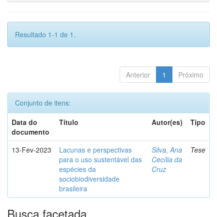
Resultado 1-1 de 1.
Anterior
1
Próximo
Conjunto de itens:
Data do
Título
Autor(es)
Tipo
documento
13-Fev-2023
Lacunas e perspectivas
Silva, Ana
Tese
para o uso sustentável das
Cecília da
espécies da
Cruz
sociobiodiversidade
brasileira
Busca facetada