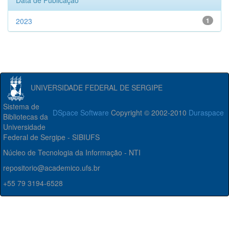
Data de Publicação
2023
1
UNIVERSIDADE FEDERAL DE SERGIPE
Sistema de
DSpace Software
Copyright © 2002-2010
Duraspace
Bibliotecas da
Universidade
Federal de Sergipe - SIBIUFS
Núcleo de Tecnologia da Informação - NTI
repositorio@academico.ufs.br
+55 79 3194-6528