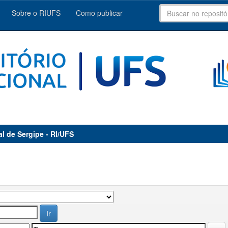
Sobre o RIUFS
Como publicar
al de Sergipe - RI/UFS