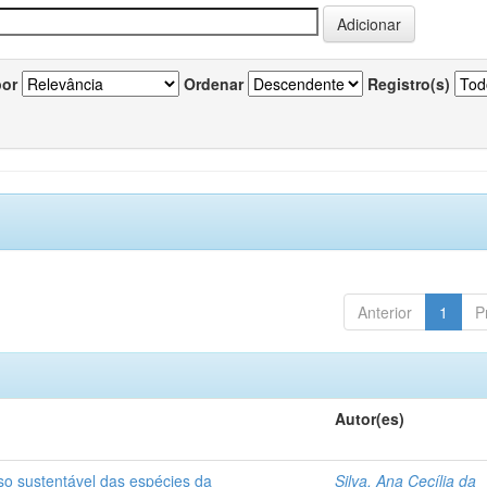
por
Ordenar
Registro(s)
Anterior
1
P
Autor(es)
so sustentável das espécies da
Silva, Ana Cecília da