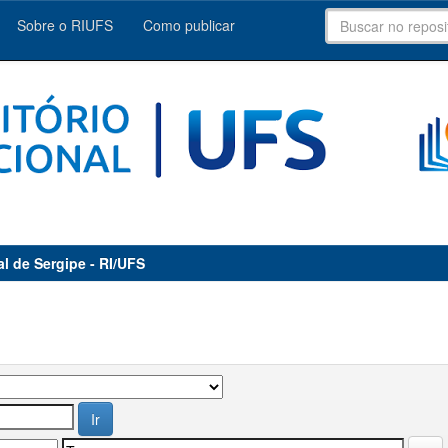
Sobre o RIUFS
Como publicar
al de Sergipe - RI/UFS