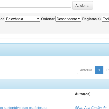
por
Ordenar
Registro(s)
Anterior
1
P
Autor(es)
so sustentável das espécies da
Silva, Ana Cecília da