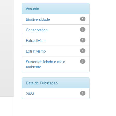
Assunto
Biodiversidade
1
Conservation
1
Extractivism
1
Extrativismo
1
Sustentabilidade e meio
1
ambiente
Data de Publicação
2023
1