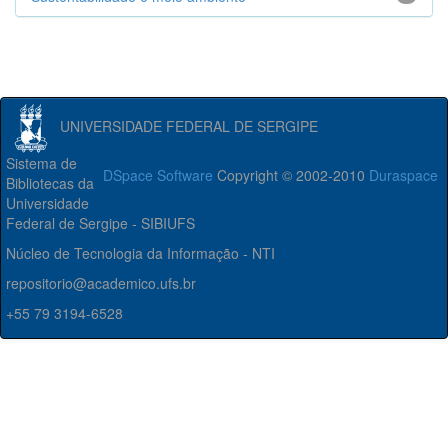
UNIVERSIDADE FEDERAL DE SERGIPE
Sistema de
DSpace Software
Copyright © 2002-2010
Duraspace
Bibliotecas da
Universidade
Federal de Sergipe - SIBIUFS
Núcleo de Tecnologia da Informação - NTI
repositorio@academico.ufs.br
+55 79 3194-6528