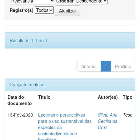
Ordenar
Registro(s)
Resultado 1-1 de 1.
Anterior
1
Próximo
Conjunto de itens:
Data do
Título
Autor(es)
Tipo
documento
13-Fev-2023
Lacunas e perspectivas
Silva, Ana
Tese
para o uso sustentável das
Cecília da
espécies da
Cruz
sociobiodiversidade
brasileira