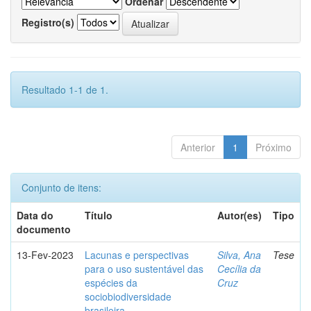
Ordenar
Registro(s)
Resultado 1-1 de 1.
Anterior
1
Próximo
Conjunto de itens:
Data do
Título
Autor(es)
Tipo
documento
13-Fev-2023
Lacunas e perspectivas
Silva, Ana
Tese
para o uso sustentável das
Cecília da
espécies da
Cruz
sociobiodiversidade
brasileira