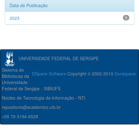
Data de Publicação
2023
1
UNIVERSIDADE FEDERAL DE SERGIPE
Sistema de
DSpace Software
Copyright © 2002-2010
Duraspace
Bibliotecas da
Universidade
Federal de Sergipe - SIBIUFS
Núcleo de Tecnologia da Informação - NTI
repositorio@academico.ufs.br
+55 79 3194-6528