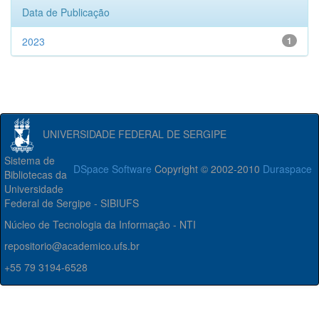
Data de Publicação
2023
1
UNIVERSIDADE FEDERAL DE SERGIPE
Sistema de
DSpace Software
Copyright © 2002-2010
Duraspace
Bibliotecas da
Universidade
Federal de Sergipe - SIBIUFS
Núcleo de Tecnologia da Informação - NTI
repositorio@academico.ufs.br
+55 79 3194-6528