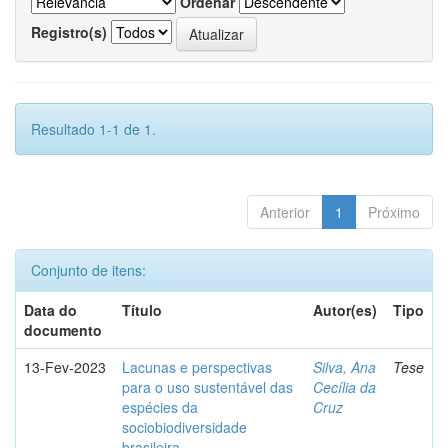
Ordenar
Registro(s)
Resultado 1-1 de 1.
Anterior
1
Próximo
Conjunto de itens:
Data do
Título
Autor(es)
Tipo
documento
13-Fev-2023
Lacunas e perspectivas
Silva, Ana
Tese
para o uso sustentável das
Cecília da
espécies da
Cruz
sociobiodiversidade
brasileira