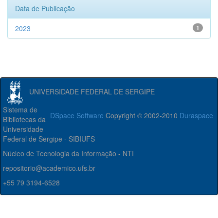
Data de Publicação
2023
1
UNIVERSIDADE FEDERAL DE SERGIPE
Sistema de
DSpace Software
Copyright © 2002-2010
Duraspace
Bibliotecas da
Universidade
Federal de Sergipe - SIBIUFS
Núcleo de Tecnologia da Informação - NTI
repositorio@academico.ufs.br
+55 79 3194-6528