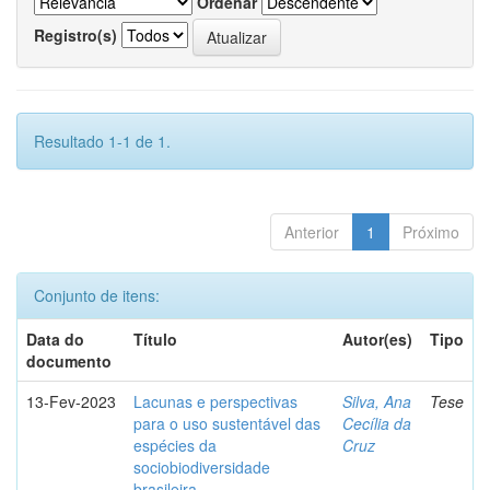
Ordenar
Registro(s)
Resultado 1-1 de 1.
Anterior
1
Próximo
Conjunto de itens:
Data do
Título
Autor(es)
Tipo
documento
13-Fev-2023
Lacunas e perspectivas
Silva, Ana
Tese
para o uso sustentável das
Cecília da
espécies da
Cruz
sociobiodiversidade
brasileira