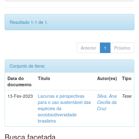
Resultado 1-1 de 1.
Anterior
1
Próximo
Conjunto de itens:
Data do
Título
Autor(es)
Tipo
documento
13-Fev-2023
Lacunas e perspectivas
Silva, Ana
Tese
para o uso sustentável das
Cecília da
espécies da
Cruz
sociobiodiversidade
brasileira
Busca facetada