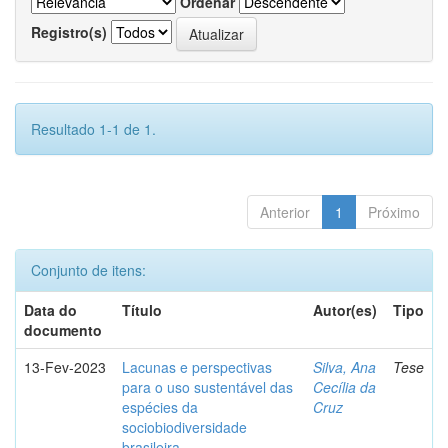
Ordenar
Registro(s)
Resultado 1-1 de 1.
Anterior
1
Próximo
Conjunto de itens:
Data do
Título
Autor(es)
Tipo
documento
13-Fev-2023
Lacunas e perspectivas
Silva, Ana
Tese
para o uso sustentável das
Cecília da
espécies da
Cruz
sociobiodiversidade
brasileira