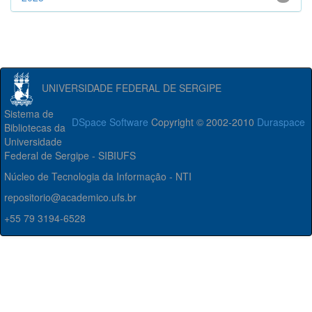
UNIVERSIDADE FEDERAL DE SERGIPE
Sistema de
DSpace Software
Copyright © 2002-2010
Duraspace
Bibliotecas da
Universidade
Federal de Sergipe - SIBIUFS
Núcleo de Tecnologia da Informação - NTI
repositorio@academico.ufs.br
+55 79 3194-6528