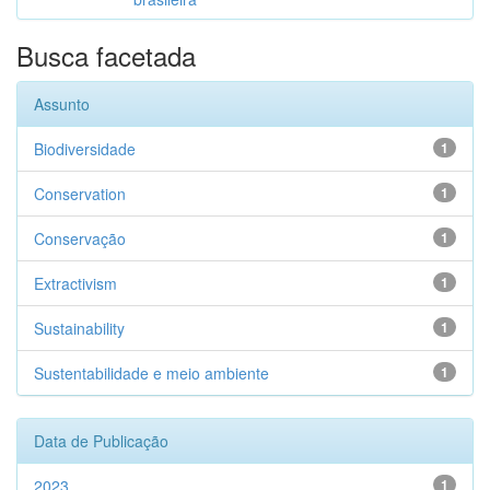
Busca facetada
Assunto
Biodiversidade
1
Conservation
1
Conservação
1
Extractivism
1
Sustainability
1
Sustentabilidade e meio ambiente
1
Data de Publicação
2023
1