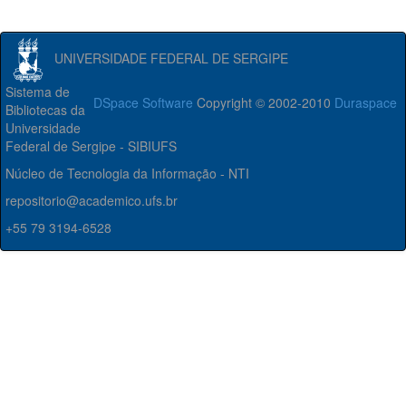
UNIVERSIDADE FEDERAL DE SERGIPE
Sistema de
DSpace Software
Copyright © 2002-2010
Duraspace
Bibliotecas da
Universidade
Federal de Sergipe - SIBIUFS
Núcleo de Tecnologia da Informação - NTI
repositorio@academico.ufs.br
+55 79 3194-6528