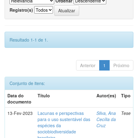
Ordenar
Registro(s)
Resultado 1-1 de 1.
Anterior
1
Próximo
Conjunto de itens:
Data do
Título
Autor(es)
Tipo
documento
13-Fev-2023
Lacunas e perspectivas
Silva, Ana
Tese
para o uso sustentável das
Cecília da
espécies da
Cruz
sociobiodiversidade
brasileira